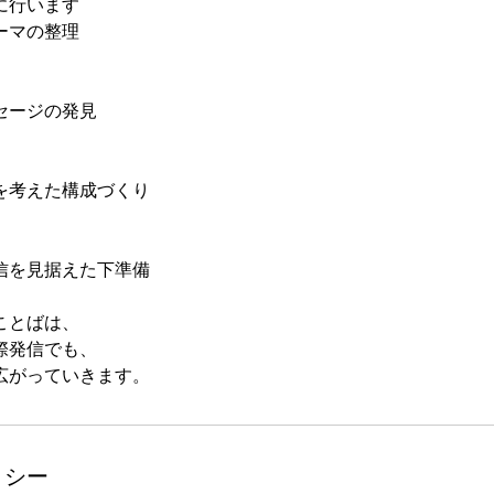
に行います
ーマの整理
セージの発見
を考えた構成づくり
信を見据えた下準備
ことばは、
際発信でも、
リシー