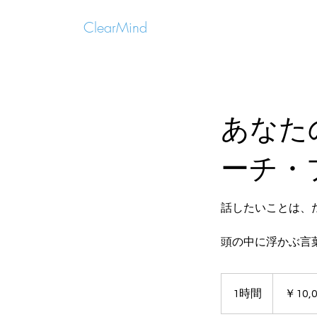
ClearMind
あなた
ーチ・
話したいことは、
頭の中に浮かぶ言
10,000
円
1時間
1
￥10,
時