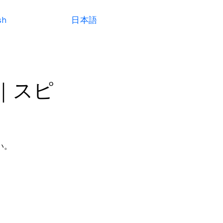
sh
日本語
｜スピ
い。